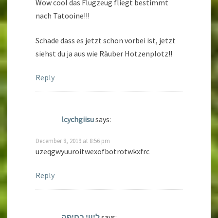
Wow cool das Flugzeug fliegt bestimmt
nach Tatooine!!!
Schade dass es jetzt schon vorbei ist, jetzt
siehst du ja aus wie Räuber Hotzenplotz!!
Reply
lcychgiisu
says:
December 8, 2019 at 8:56 pm
uzeqgwyuuroitwexofbotrotwkxfrc
Reply
ליווי בחיפה
says: