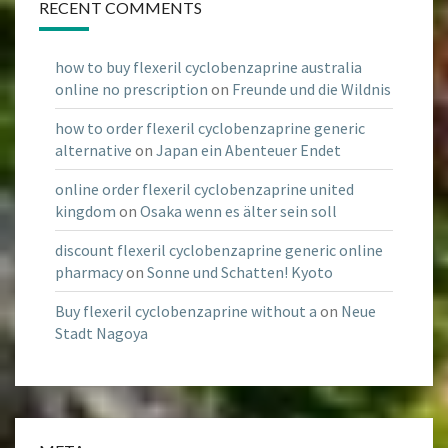
RECENT COMMENTS
how to buy flexeril cyclobenzaprine australia
online no prescription
on
Freunde und die Wildnis
how to order flexeril cyclobenzaprine generic
alternative
on
Japan ein Abenteuer Endet
online order flexeril cyclobenzaprine united
kingdom
on
Osaka wenn es älter sein soll
discount flexeril cyclobenzaprine generic online
pharmacy
on
Sonne und Schatten! Kyoto
Buy flexeril cyclobenzaprine without a
on
Neue
Stadt Nagoya