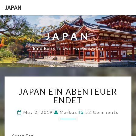
JAPAN
JAPAN
Eine Reise In Den Fernen Osten
JAPAN
JAPAN EIN ABENTEUER
EIN
ABENTEUER
ENDET
ENDET
Comments
May 2, 2019
Markus
52 Comments