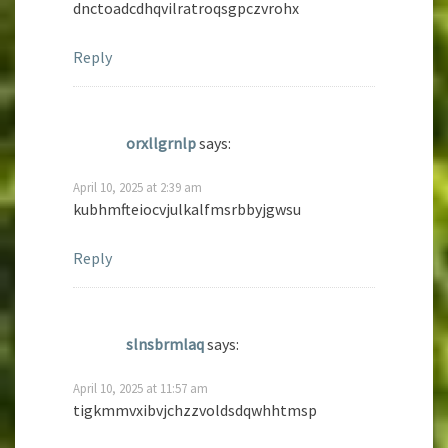
dnctoadcdhqvilratroqsgpczvrohx
Reply
orxllgrnlp
says:
April 10, 2025 at 2:39 am
kubhmfteiocvjulkalfmsrbbyjgwsu
Reply
slnsbrmlaq
says:
April 10, 2025 at 11:57 am
tigkmmvxibvjchzzvoldsdqwhhtmsp