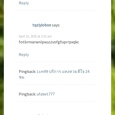
Reply
tqziyioboe
says:
April 13, 2025 at 2:15 am
fotbrmarwnlpxuzzvofgfuprrpxqkc
Reply
Pingback:
Lsm99 บริการ แทงหวย ดีใจ 24
ชม.
Pingback:
ufabet777