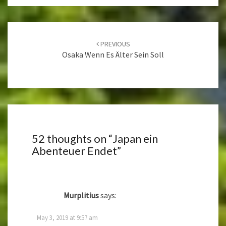
Post
navigation
PREVIOUS
Osaka Wenn Es Älter Sein Soll
52 thoughts on “
Japan ein
Abenteuer Endet
”
Murplitius
says:
May 3, 2019 at 9:57 am